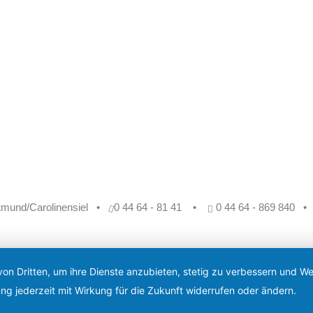
Datenschut
tmund/Carolinensiel
•
0 44 64 - 81 41
•
0 44 64 - 869 840
von Dritten, um ihre Dienste anzubieten, stetig zu verbessern und 
ng jederzeit mit Wirkung für die Zukunft widerrufen oder ändern.