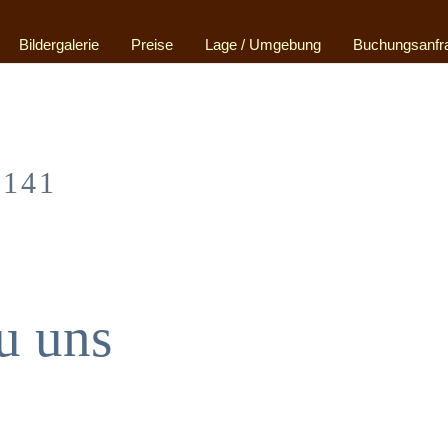
Bildergalerie
Preise
Lage / Umgebung
Buchungsanfr
8141
u uns